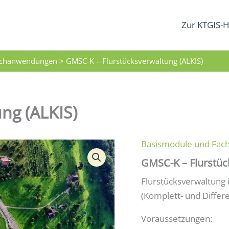
Zur KTGIS-H
achanwendungen
>
GMSC-K – Flurstücksverwaltung (ALKIS)
ng (ALKIS)
Basismodule und Fa
GMSC-K – Flurstüc
Flurstücksverwaltung i
(Komplett- und Differ
Voraussetzungen: