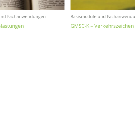
und Fachanwendungen
Basismodule und Fachanwend
Dieses
lastungen
GMSC-K – Verkehrszeichen
Produkt
weist
mehrere
Varianten
auf.
Die
Optionen
können
auf
der
Produktseite
gewählt