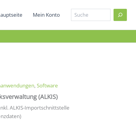
Suche
auptseite
Mein Konto
chanwendungen
,
Software
ksverwaltung (ALKIS)
nkl. ALKIS-Importschnittstelle
enzdaten)