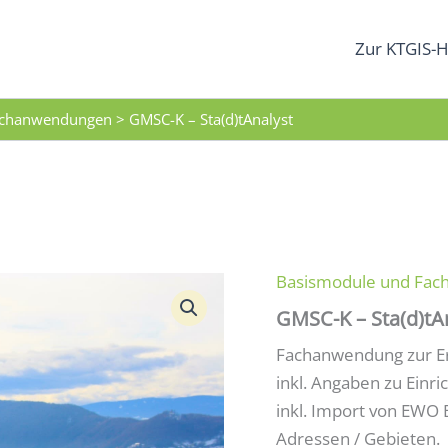
Zur KTGIS-H
achanwendungen
>
GMSC-K – Sta(d)tAnalyst
Basismodule und Fa
GMSC-K – Sta(d)tA
Fachanwendung zur Er
inkl. Angaben zu Einr
inkl. Import von EWO
Adressen / Gebieten.