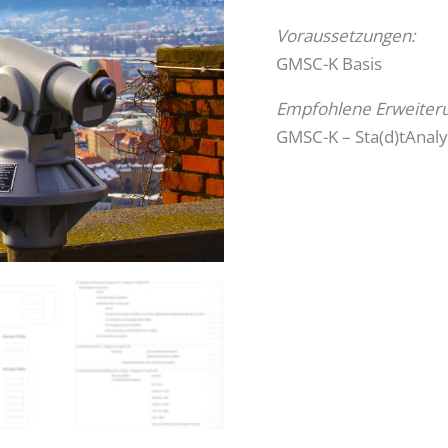
Voraussetzungen:
GMSC-K Basis
Empfohlene Erweiter
GMSC-K – Sta(d)tAnaly